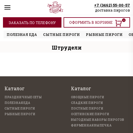
+7 (3462) 55-00-57
доставка пирогов
0
ОФОРМИТЬ В КОРЗИНЕ
ЗАКАЗАТЬ ПО ТЕЛЕФОНУ
ПОЛЕЗНАЯ ЕДА
СЫТНЫЕ ПИРОГИ
РЫБНЫЕ ПИРОГИ
О
Штрудели
Каталог
Каталог
ПРАЗДНИЧНЫЕ СЕТЫ
ОВОЩНЫЕ ПИРОГИ
ПОЛЕЗНАЯ ЕДА
СЛАДКИЕ ПИРОГИ
СЫТНЫЕ ПИРОГИ
ПОСТНЫЕ ПИРОГИ
РЫБНЫЕ ПИРОГИ
ОСЕТИНСКИЕ ПИРОГИ
ВЫГОДНЫЕ НАБОРЫ ПИРОГОВ
ФИРМЕННАЯ ВЫПЕЧКА