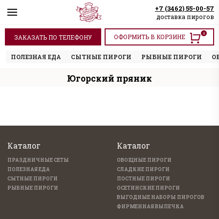
+7 (3462) 55-00-57
доставка пирогов
0
ОФОРМИТЬ В КОРЗИНЕ
ЗАКАЗАТЬ ПО ТЕЛЕФОНУ
ПОЛЕЗНАЯ ЕДА
СЫТНЫЕ ПИРОГИ
РЫБНЫЕ ПИРОГИ
О
Югорский пряник
Каталог
Каталог
ПРАЗДНИЧНЫЕ СЕТЫ
ОВОЩНЫЕ ПИРОГИ
ПОЛЕЗНАЯ ЕДА
СЛАДКИЕ ПИРОГИ
СЫТНЫЕ ПИРОГИ
ПОСТНЫЕ ПИРОГИ
РЫБНЫЕ ПИРОГИ
ОСЕТИНСКИЕ ПИРОГИ
ВЫГОДНЫЕ НАБОРЫ ПИРОГОВ
ФИРМЕННАЯ ВЫПЕЧКА