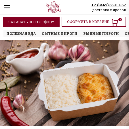
+7 (3462) 55-00-57
доставка пирогов
0
ОФОРМИТЬ В КОРЗИНЕ
ЗАКАЗАТЬ ПО ТЕЛЕФОНУ
ПОЛЕЗНАЯ ЕДА
СЫТНЫЕ ПИРОГИ
РЫБНЫЕ ПИРОГИ
О