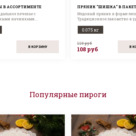
 В АССОРТИМЕНТЕ
ПРЯНИК "ШИШКА" В ПАКЕТ
дальное печенье с
Медовый пряник в форме лес
ными начинками.
Традиционное лакомство в 
десерт в ассортименте!
упаковке!
0.075 кг
110 руб
В КОРЗИНУ
В К
108 руб
Популярные пироги