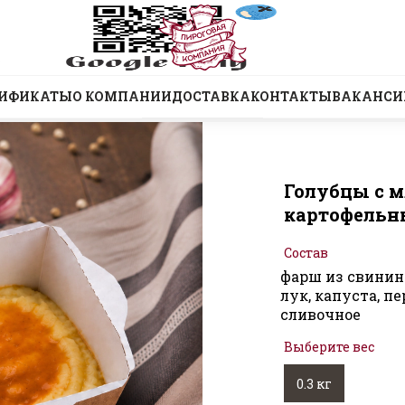
ТИФИКАТЫ
О КОМПАНИИ
ДОСТАВКА
КОНТАКТЫ
ВАКАНСИ
Голубцы с м
картофельн
Состав
фарш из свинин
лук, капуста, пе
сливочное
Выберите вес
0.3 кг