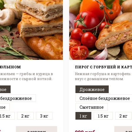
ЖЮЛЬЕНОМ
ПИРОГ С ГОРБУШЕЙ И КАР
жюльен — грибы и курица в
Нежная горбуша и картофель:
нежности с сырной ноткой.
вкус с домашним теплом.
вое
Дрожжевое
 бездрожжевое
Слоёное бездрожжевое
ное
Сметанное
1.5 кг
2 кг
3 кг
1 кг
1.5 кг
2 кг