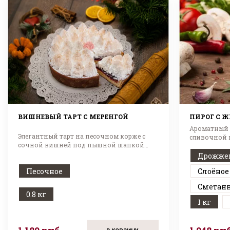
ВИШНЕВЫЙ ТАРТ С МЕРЕНГОЙ
ПИРОГ С 
Ароматный 
Элегантный тарт на песочном корже с
сливочной 
сочной вишней под пышной шапкой
нежной меренги.
Дрожже
Песочное
Слоёное
Сметан
0.8 кг
1 кг