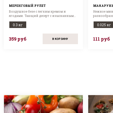
МЕРЕНГОВЫЙ РУЛЕТ
МАКАРУНЫ
Воздушное безе с легким кремом и
Нежное мин
ягодами. Тающий десерт с изысканным
разнообраз
вкусом!
Изысканный 
0.3 кг
0.025 кг
359 руб
111 руб
В КОРЗИНУ