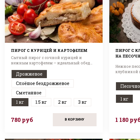
ПИРОГ С КУРИЦЕЙ И КАРТОФЕЛЕМ
ПИРОГ С 
НА ПЕСОЧН
Сытный пирог с сочной курицей и
нежным картофелем — идеальный обед
Нежное песо
или ужин!
клубникой 
Дрожжевое
сливок. Вкус
Слоёное бездрожжевое
Песочно
Сметанное
1 кг
1 кг
1.5 кг
2 кг
3 кг
780 руб
1 180 ру
В КОРЗИНУ