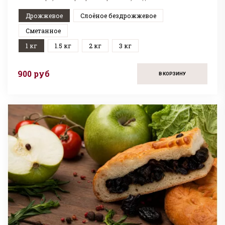
Дрожжевое
Слоёное бездрожжевое
Сметанное
1 кг
1.5 кг
2 кг
3 кг
900 руб
В КОРЗИНУ