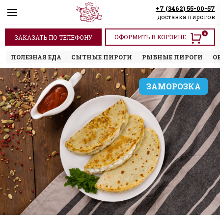
+7 (3462) 55-00-57
доставка пирогов
0
ОФОРМИТЬ В КОРЗИНЕ
ЗАКАЗАТЬ ПО ТЕЛЕФОНУ
ПОЛЕЗНАЯ ЕДА
СЫТНЫЕ ПИРОГИ
РЫБНЫЕ ПИРОГИ
О
ЗАМОРОЗКА