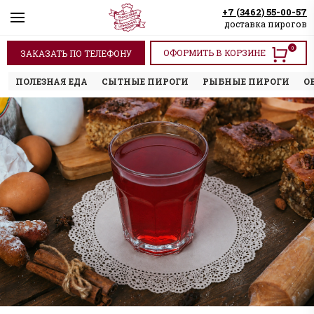
+7 (3462) 55-00-57
доставка пирогов
0
ОФОРМИТЬ В КОРЗИНЕ
ЗАКАЗАТЬ ПО ТЕЛЕФОНУ
ПОЛЕЗНАЯ ЕДА
СЫТНЫЕ ПИРОГИ
РЫБНЫЕ ПИРОГИ
О