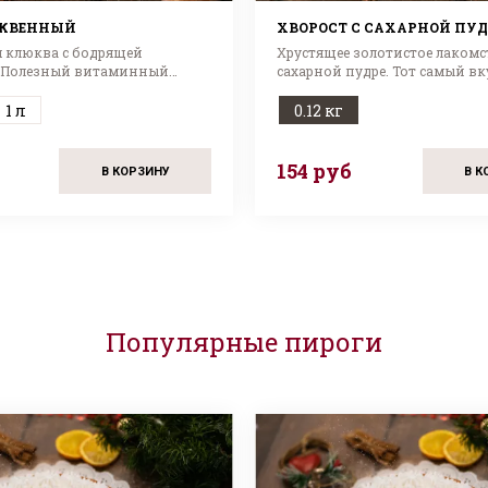
КВЕННЫЙ
ХВОРОСТ С САХАРНОЙ ПУ
я клюква с бодрящей
Хрустящее золотистое лакомс
 Полезный витаминный
сахарной пудре. Тот самый вк
 всей семьи!
домашнего уюта.
1 л
0.12 кг
154 руб
В КОРЗИНУ
В К
Популярные пироги