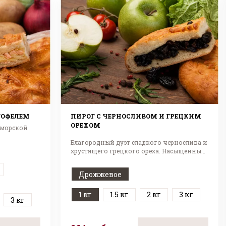
ТОФЕЛЕМ
ПИРОГ С ЧЕРНОСЛИВОМ И ГРЕЦКИМ
ОРЕХОМ
 морской
Благородный дуэт сладкого чернослива и
хрустящего грецкого ореха. Насыщенный
вкус!
Дрожжевое
1 кг
1.5 кг
2 кг
3 кг
3 кг