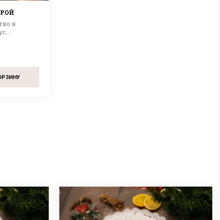
ДРОЙ
тво в
ус
ОРЗИНУ