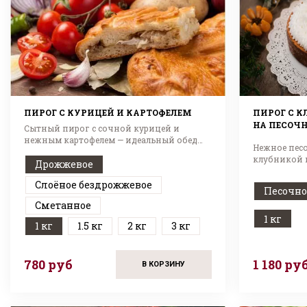
ПИРОГ С КУРИЦЕЙ И КАРТОФЕЛЕМ
ПИРОГ С 
НА ПЕСОЧН
Сытный пирог с сочной курицей и
нежным картофелем — идеальный обед
Нежное песо
или ужин!
клубникой 
Дрожжевое
сливок. Вкус
Слоёное бездрожжевое
Песочно
Сметанное
1 кг
1 кг
1.5 кг
2 кг
3 кг
780 руб
1 180 ру
В КОРЗИНУ