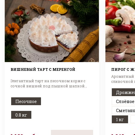
ВИШНЕВЫЙ ТАРТ С МЕРЕНГОЙ
ПИРОГ С 
Ароматный 
Элегантный тарт на песочном корже с
сливочной 
сочной вишней под пышной шапкой
нежной меренги.
Дрожже
Песочное
Слоёное
Сметан
0.8 кг
1 кг