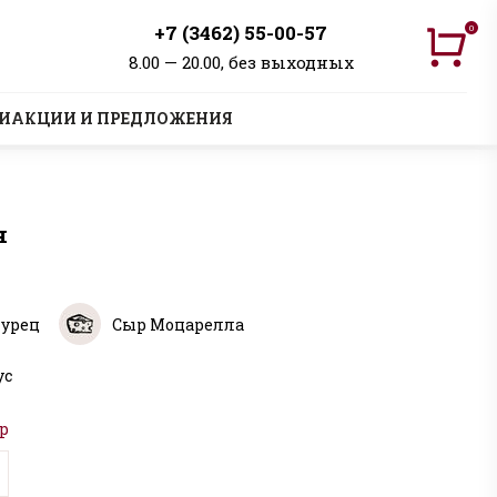
+7 (3462) 55-00-57
0
8.00 — 20.00, без выходных
И
АКЦИИ И ПРЕДЛОЖЕНИЯ
я
гурец
Сыр Моцарелла
ус
р