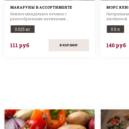
МАКАРУНЫ В АССОРТИМЕНТЕ
МОРС КЛЮ
Нежное миндальное печенье с
Натуральна
разнообразными начинками.
кислинкой.
Изысканный десерт в ассортименте!
напиток для
0.025 кг
0.5 л
111 руб
140 руб
В КОРЗИНУ