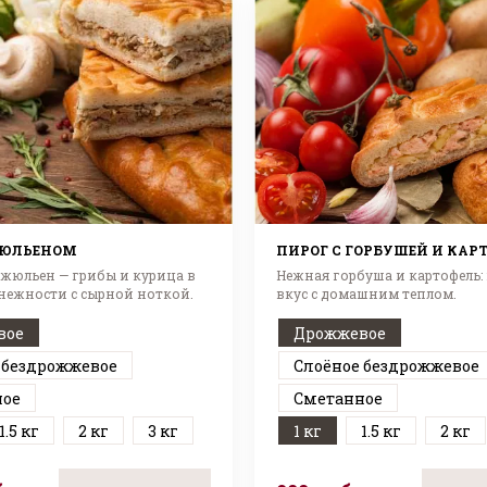
ЖЮЛЬЕНОМ
ПИРОГ С ГОРБУШЕЙ И КАР
жюльен — грибы и курица в
Нежная горбуша и картофель:
нежности с сырной ноткой.
вкус с домашним теплом.
вое
Дрожжевое
 бездрожжевое
Слоёное бездрожжевое
ное
Сметанное
1.5 кг
2 кг
3 кг
1 кг
1.5 кг
2 кг