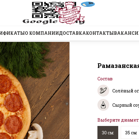
ТИФИКАТЫ
О КОМПАНИИ
ДОСТАВКА
КОНТАКТЫ
ВАКАНСИ
Рамазанска
Состав
Солёный о
Сырный со
Выберите диамет
30 см
35 см